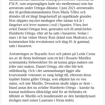
FSLN
,
som ursprungligen hade nio medlemmar
)
som har
arresterats under Ortegas diktatur. I juni 2021 arresterades
den fd gerillakommandanten Dora María Téllez och
dömdes till ett långt fängelsetraff på uppdiktade grunder.
Hon släpptes mycket medtagen efter nästan två år i
fängelset och lever numera i exil i Spanien. Förra året
avled Daniel Ortegas bror, generalen och fd arméchefen
Humberto Ortega, efter att ha satts i husarrest. Sedan i
mars i år har vidare Henry Ruiz (känd som
Modesto
), ex-
kommendant från revolutionen och idag 81 år gammal,
satts i husarrest.
Arresteringen av Bayardo Arce och jakten på Lenín Cerna
ses av de flesta bedömare som ett led i Rosario Murillos
systematiska förberedelser för att kunna gripa makten om
(eller när) maken, Daniel Ortega, dör eller blir helt
otillräknelig. Och i det sammanhanget ligger alla
kvarvarande veteraner av rang farligt till, eftersom deras
lojalitet främst gäller Ortega, som alltjämt har en viss
status, och inte Murillo. Dessutom skulle några av dem –
bland annat den nu avlidne Humberto Ortega – kanske ha
kunnat mobilisera tillräckligt stöd för att förhindra ett
tillträde av Murillo och installerandet av den familjedynasti
(troligen med sonen Laureano i första ledet).