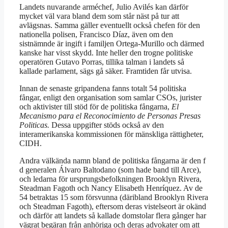
Landets nuvarande arméchef, Julio Avilés kan därför
mycket väl vara bland dem som står näst på tur att
avlägsnas. Samma gäller eventuellt också chefen för den
nationella polisen, Francisco Díaz, även om den
sistnämnde är ingift i familjen Ortega-Murillo och därmed
kanske har visst skydd. Inte heller den trogne politiske
operatören Gutavo Porras, tillika talman i landets så
kallade parlament, sägs gå säker. Framtiden får utvisa.
Innan de senaste gripandena fanns totalt 54 politiska
fångar, enligt den organisation som samlar CSOs, jurister
och aktivister till stöd för de politiska fångarna,
El
Mecanism
o
para el Reconocimiento de Personas Presas
Politicas.
Dessa uppgifter stöds också av den
interamerikanska kommissionen för mänskliga rättigheter,
CIDH.
Andra välkända namn bland de politiska fångarna är den f
d generalen Álvaro Baltodano (som hade band till Arce),
och ledarna för ursprungsbefolkningen Brooklyn Rivera,
Steadman Fagoth och Nancy Elisabeth Henríquez. Av de
54 betraktas 15 som försvunna (däribland Brooklyn Rivera
och Steadman Fagoth), eftersom deras vistelseort är okänd
och därför att landets så kallade domstolar flera gånger har
vägrat begäran från anhöriga och deras advokater om att