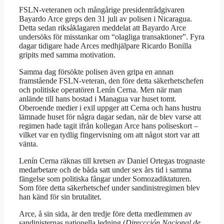
FSLN-veteranen och mångårige presidentrådgivaren
Bayardo Arce greps den 31 juli av polisen i Nicaragua.
Detta sedan riksåklagaren meddelat att Bayardo Arce
undersöks för misstankar om “olagliga transaktioner”. Fyra
dagar tidigare hade Arces medhjälpare Ricardo Bonilla
gripits med samma motivation.
Samma dag försökte polisen även gripa en annan
framstående FSLN-veteran, den före detta säkerhetschefen
och politiske operatören Lenín Cerna. Men när man
anlände till hans bostad i Managua var huset tomt.
Oberoende medier i exil uppger att Cerna och hans hustru
lämnade huset för några dagar sedan, när de blev varse att
regimen hade tagit ifrån kollegan Arce hans poliseskort –
vilket var en tydlig fingervisning om att något stort var att
vänta.
Lenín Cerna räknas till kretsen av Daniel Ortegas trognaste
medarbetare och de båda satt under sex års tid i samma
fängelse som politiska fångar under Somozadiktaturen.
Som före detta säkerhetschef under sandinistregimen blev
han känd för sin brutalitet.
Arce, å sin sida, är den tredje före detta medlemmen av
sandinisternas nationella ledning (
Direccción Nacional de