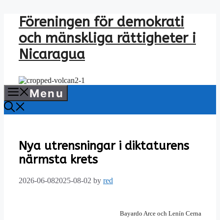
Skip
Föreningen för demokrati
to
och mänskliga rättigheter i
content
Nicaragua
Menu
Nya utrensningar i diktaturens
närmsta krets
2026-06-08
2025-08-02
by
red
Bayardo Arce och Lenín Cerna